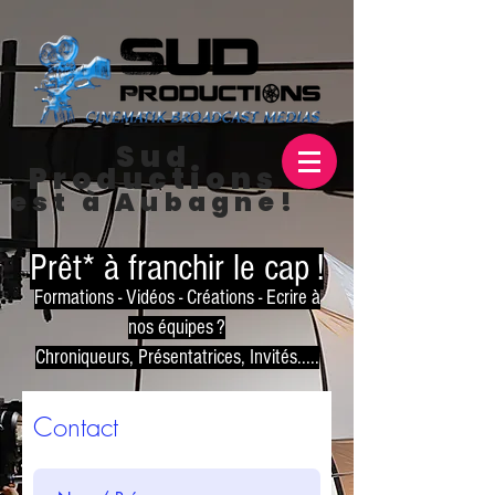
Sud
Productions
est à Aubagne!
Prêt* à franchir le cap !
Formations - Vidéos - Créations - Ecrire à
nos équipes ?
Chroniqueurs, Présentatrices, Invités.....
Contact